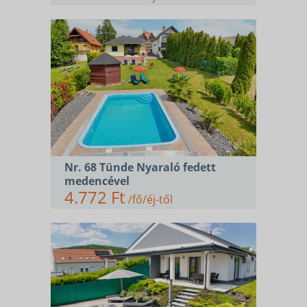
Nr. 68 Tünde Nyaraló fedett
medencével
4.772 Ft
/fő/éj-től