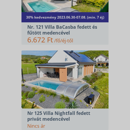
SZÁLLÁSOK
30% kedvezmény 2023.06.30-07.08. (min. 7 éj)
KERÉKPÁR ÉS E-BIKE
Nr. 121 Villa BaCasba fedett és
KAPCSOLAT
fűtött medencével
6.672 Ft
/fő/éj-től
Nr 125 Villa Nightfall fedett
privát medencével
Nincs ár