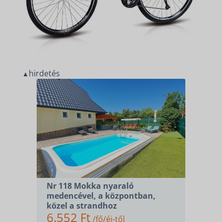
hirdetés
▲
Nr 118 Mokka nyaraló
medencével, a központban,
közel a strandhoz
6.552 Ft
/fő/éj-től