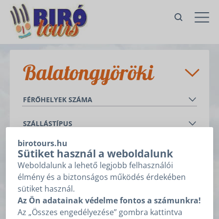
Balatongyöröki
szállások
FÉRŐHELYEK SZÁMA
-
+
Szállások
SZÁLLÁSTÍPUS
Balatonederics
Apartman
birotours.hu
HÁLÓSZOBÁK SZÁMA
Cserszegtomaj
Sütiket használ a weboldalunk
Nyaraló
-
+
-
+
Weboldalunk a lehető legjobb felhasználói
Gyenesdiás
FELSZERELTSÉG
élmény és a biztonságos működés érdekében
Hévíz
balatoni panoráma
sütiket használ.
Keszthely
MEDENCE
fagyasztó
Az Ön adatainak védelme fontos a számunkra!
felfújható/fém vázas földfelszíni medence
Vonyarcvashegy
Az „Összes engedélyezése” gombra kattintva
fürdőkád