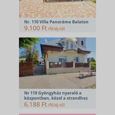
Nr. 110 Villa Panoráma Balaton
9.100 Ft
/fő/éj-től
Nr 119 Gyöngyház nyaraló a
központban, közel a strandhoz
6.188 Ft
/fő/éj-től