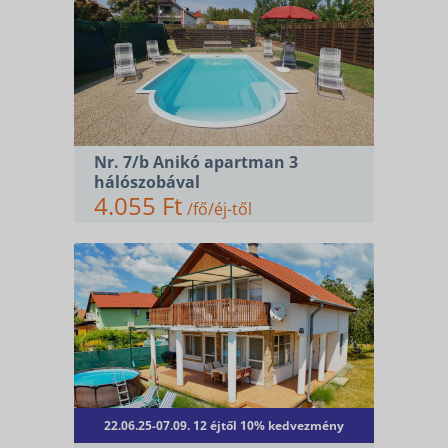
SZÁLLÁSOK
KERÉKPÁR ÉS E-BIKE
Nr. 7/b Anikó apartman 3
hálószobával
KAPCSOLAT
4.055 Ft
/fő/éj-től
22.06.25-07.09. 12 éjtől 10% kedvezmény