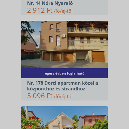
Nr. 44 Nóra Nyaraló
2.912 Ft
/fő/éj-től
egész évben foglalható
Nr. 178 Dorci apartman közel a
központhoz és strandhoz
5.096 Ft
/fő/éj-től