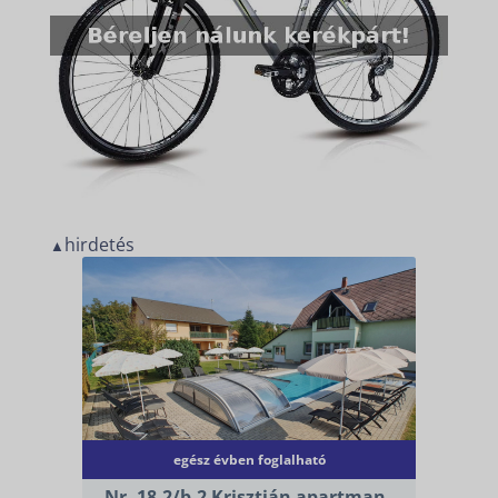
hirdetés
▲
egész évben foglalható
Nr. 18-2/b-2 Krisztián apartman