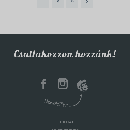
...
8
9
Csatlakozzon hozzánk!
FŐOLDAL