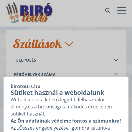
Szállások
Balatonederics
TELEPÜLÉS
Balatongyörök
Balatonederics
FÉRŐHELYEK SZÁMA
Cserszegtomaj
Balatongyörök
-
+
Gyenesdiás
Cserszegtomaj
birotours.hu
SZÁLLÁSTÍPUS
Sütiket használ a weboldalunk
Hévíz
Gyenesdiás
Apartman
Weboldalunk a lehető legjobb felhasználói
Keszthely
HÁLÓSZOBÁK SZÁMA
Hévíz
Nyaraló
élmény és a biztonságos működés érdekében
Vonyarcvashegy
Keszthely
-
+
-
+
sütiket használ.
FELSZERELTSÉG
Az Ön adatainak védelme fontos a számunkra!
Vonyarcvashegy
balatoni panoráma
Az „Összes engedélyezése” gombra kattintva