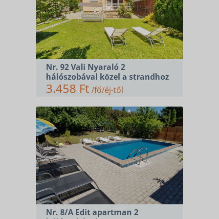
Nr. 92 Vali Nyaraló 2
hálószobával közel a strandhoz
3.458 Ft
/fő/éj-től
Nr. 8/A Edit apartman 2