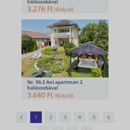
hálószobával
3.276 Ft
/fő/éj-től
Nr. 56-2 Ani apartman 2
hálószobával
3.640 Ft
/fő/éj-től
1
2
3
4
5
6