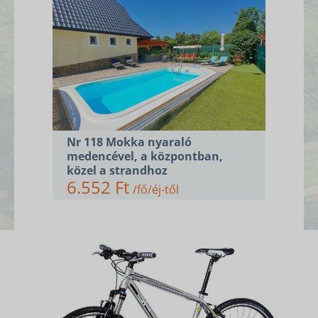
Nr 118 Mokka nyaraló
medencével, a központban,
közel a strandhoz
6.552 Ft
/fő/éj-től