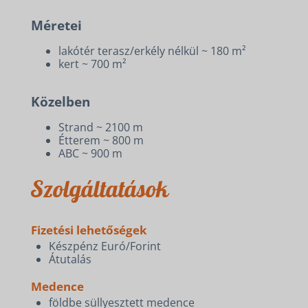
Méretei
lakótér terasz/erkély nélkül ~ 180 m²
kert ~ 700 m²
Közelben
Strand ~ 2100 m
Étterem ~ 800 m
ABC ~ 900 m
Szolgáltatások
Fizetési lehetőségek
Készpénz Euró/Forint
Átutalás
Medence
földbe süllyesztett medence