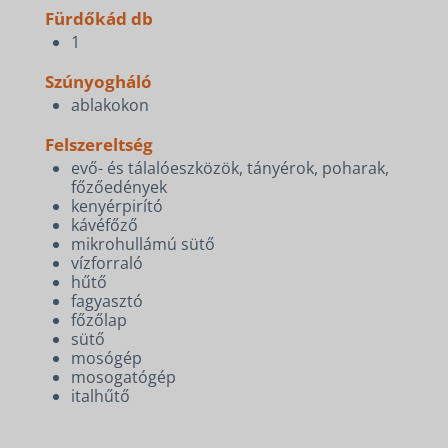
Fürdőkád db
1
Szúnyogháló
ablakokon
Felszereltség
evő- és tálalóeszközök, tányérok, poharak,
főzőedények
kenyérpirító
kávéfőző
mikrohullámú sütő
vízforraló
hűtő
fagyasztó
főzőlap
sütő
mosógép
mosogatógép
italhűtő