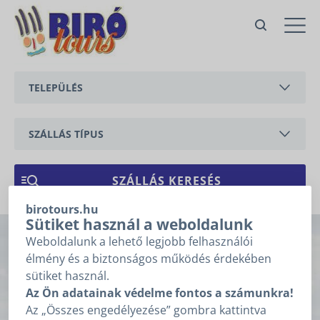
Nr. 74 Villa Betty medencével
Gyenesdiás,
Faludi
TELEPÜLÉS
Ajánlatkérés
Ajánlatkéréshez kérjük töltse ki
az alábbi mezőket, majd
BALATONEDERICS
kattintson a „Tovább” gombra!
SZÁLLÁS TÍPUS
Árajánlatkérésre
BALATONGYÖRÖK
1
2
3
vonatkozó adatok
APARTMAN
CSERSZEGTOMAJ
NYARALÓ
ÉRKEZÉS
*
birotours.hu
GYENESDIÁS
Sütiket használ a weboldalunk
Weboldalunk a lehető legjobb felhasználói
Nr. 74 Villa Betty
HÉVÍZ
TÁVOZÁS
*
élmény és a biztonságos működés érdekében
sütiket használ.
medencével
KESZTHELY
Nem tudom az érkezésem, távozásom dátumát.
Az Ön adatainak védelme fontos a számunkra!
Az „Összes engedélyezése” gombra kattintva
VONYARCVASHEGY
Gyenesdiás, Faludi (
térképen mutat
)