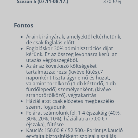
Szezon 5 (07.11-08.17.)
370 €/éj
Fontos
Áraink irányárak, amelyektől eltérhetünk,
de csak foglalás előtt.
Foglaláskor 30% adminisztrációs díjat
kérünk. Ez az összeg levonásra kerül az
utazás végösszegéből.
Az ár az következő költségeket
tartalmazza: rezsi (kivéve fűtés),7
naponként tiszta ágynemű és huzat,
valamint törölköző (1 db kéztörlő, 1 db
fürdőlepedő) személyenként, (kivéve
strandtörölköző), végtakarítás
Háziállatot csak előzetes megbeszélés
szerint fogadunk.
Felárat számolunk fel: 1-4 éjszakáig (40%,
30%, 20%, 10%), háziállatra (7,00 € /
éjszaka), fűtésre.
Kaució: 150,00 € / 52.500.- Forint (A kaució
egyfajta biztosítékként szolgál a szállás