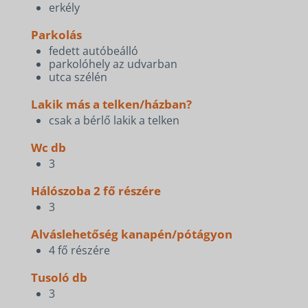
erkély
Parkolás
fedett autóbeálló
parkolóhely az udvarban
utca szélén
Lakik más a telken/házban?
csak a bérlő lakik a telken
Wc db
3
Hálószoba 2 fő részére
3
Alváslehetőség kanapén/pótágyon
4 fő részére
Tusoló db
3