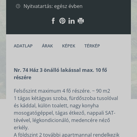
Nyitvatartás: egész évben
ADATLAP
ÁRAK
KÉPEK
TÉRKÉP
Nr. 74 Ház 3 önálló lakással max. 10 fő
részére
Felsőszint maximum 4 fő részére. ~ 90 m2
1 tágas kétágyas szoba, fürdőszoba tusolóval
és káddal, külön toalett, nagy konyha
mosogatógéppel, tágas étkező, nappali SAT-
tévével, légkondicionáló, medencére néző
erkély.
A földszint 2 további apartmannal rendelkezik