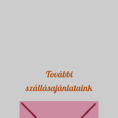
További
szállásajánlataink