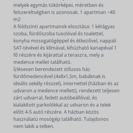
melyek egymás tükörképei, méretben és
felszereltségben is azonosak. 1 apartman ~40
m2
A földszinti apartmanok elosztása: 1 kétágyas
szoba, fürdőszoba tusolóval és toalettel,
konyha mosogatógéppel és étkezővel, nappali
SAT-tévével és klímával, kihúzható kanapéval 1
fő részére és kijárattal a teraszra, mely a
medence mellet található.
Ízlésesen berendezett stílusos ház
fürdőmedencével (4x8x1,5m, babáknak is
ideális sekély résszel), internettel (házban és az
udvaron a medence mellett), rendezett teljesen
zárt udvarral, fedett autóbeállóval, és
kialakított parkolókkal az udvaron és a telek
előtt 4-5 autó részére. A házban közös
használatú mosógép található. Tulajdonos
nem lakik a telken.