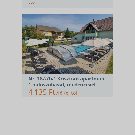
???
Nr. 18-2/b-1 Krisztián apartman
1 hálószobával, medencével
4 135 Ft
/fő /éj-től