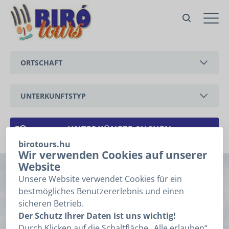
Nr. 11 Ferienhaus Anita
Vonyarcvashegy,
Petőfi Sándor utca
ORTSCHAFT
Angebot
Zur Anfrage bitte folgende
Felder ausfüllen, dann auf
BALATONEDERICS
„Weiter” klicken
UNTERKUNFTSTYP
Anfrage
BALATONGYÖRÖK
1
2
3
Angaben
FERIENWOHNUNG
CSERSZEGTOMAJ
FERIENHAUS
birotours.hu
ANREISE
*
Wir verwenden Cookies auf unserer
GYENESDIÁS
Website
Nr. 11 Ferienhaus
HÉVÍZ
Unsere Website verwendet Cookies für ein
ABREISE
*
bestmögliches Benutzererlebnis und einen
Anita
KESZTHELY
sicheren Betrieb.
Ich kenne das Datum meiner Anreise, Abreise nicht.
Der Schutz Ihrer Daten ist uns wichtig!
VONYARCVASHEGY
Vonyarcvashegy, Petőfi Sándor utca (
auf Karte
Durch Klicken auf die Schaltfläche „Alle erlauben“