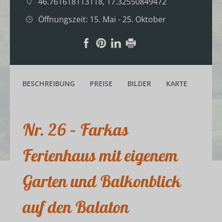
46.761618113118, 17.32550849472
Öffnungszeit: 15. Mai - 25. Oktober
BESCHREIBUNG
PREISE
BILDER
KARTE
Nr. 26 – Farkas
Ferienhaus mit eigenem
Garten und Balkonblick
auf den Balaton