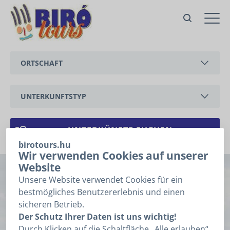
Nr. 26 Ferienhaus Farkas
Vonyarcvashegy,
Liszt Ferenc köz
ORTSCHAFT
Angebot
Zur Anfrage bitte folgende
Felder ausfüllen, dann auf
BALATONEDERICS
„Weiter” klicken
UNTERKUNFTSTYP
Anfrage
BALATONGYÖRÖK
1
2
3
Angaben
FERIENWOHNUNG
CSERSZEGTOMAJ
FERIENHAUS
birotours.hu
ANREISE
*
Wir verwenden Cookies auf unserer
GYENESDIÁS
Website
Nr. 26 Ferienhaus
HÉVÍZ
Unsere Website verwendet Cookies für ein
ABREISE
*
bestmögliches Benutzererlebnis und einen
Farkas
KESZTHELY
sicheren Betrieb.
Ich kenne das Datum meiner Anreise, Abreise nicht.
Der Schutz Ihrer Daten ist uns wichtig!
VONYARCVASHEGY
Vonyarcvashegy, Liszt Ferenc köz (
auf Karte
Durch Klicken auf die Schaltfläche „Alle erlauben“