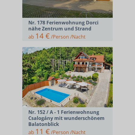
Nr. 178 Ferienwohnung Dorci
nähe Zentrum und Strand
14 €
ab
/Person /Nacht
Nr. 152 / A - 1 Ferienwohnung
Csalogány mit wunderschönem
Balatonblick
11 €
ab
/Person /Nacht