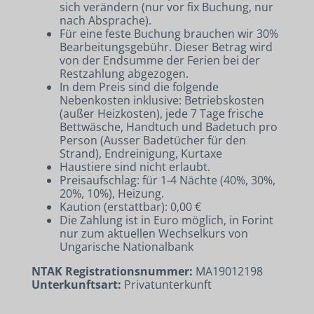
sich verändern (nur vor fix Buchung, nur
nach Absprache).
Für eine feste Buchung brauchen wir 30%
Bearbeitungsgebühr. Dieser Betrag wird
von der Endsumme der Ferien bei der
Restzahlung abgezogen.
In dem Preis sind die folgende
Nebenkosten inklusive: Betriebskosten
(außer Heizkosten), jede 7 Tage frische
Bettwäsche, Handtuch und Badetuch pro
Person (Ausser Badetücher für den
Strand), Endreinigung, Kurtaxe
Haustiere sind nicht erlaubt.
Preisaufschlag: für 1-4 Nächte (40%, 30%,
20%, 10%), Heizung.
UNTERKÜNFTE
Kaution (erstattbar): 0,00 €
Die Zahlung ist in Euro möglich, in Forint
FAHRRAD- UND E-BIKEVERLEIH
nur zum aktuellen Wechselkurs von
Ungarische Nationalbank
KONTAKT
NTAK Registrationsnummer:
MA19012198
Unterkunftsart:
Privatunterkunft