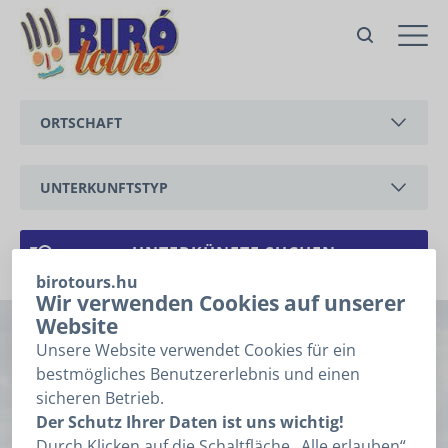
Nr. 87 Ferienhaus Maya mit Pool
Vonyarcvashegy,
Rákóczi Ferenc utca
ORTSCHAFT
Angebot
Zur Anfrage bitte folgende
Felder ausfüllen, dann auf
BALATONEDERICS
„Weiter” klicken
UNTERKUNFTSTYP
Anfrage
BALATONGYÖRÖK
1
2
3
Angaben
FERIENWOHNUNG
CSERSZEGTOMAJ
FERIENHAUS
birotours.hu
ANREISE
*
Wir verwenden Cookies auf unserer
GYENESDIÁS
Website
Nr. 87 Ferienhaus
HÉVÍZ
Unsere Website verwendet Cookies für ein
ABREISE
*
bestmögliches Benutzererlebnis und einen
Maya mit Pool
KESZTHELY
sicheren Betrieb.
Ich kenne das Datum meiner Anreise, Abreise nicht.
Der Schutz Ihrer Daten ist uns wichtig!
VONYARCVASHEGY
Vonyarcvashegy, Rákóczi Ferenc utca (
auf
Durch Klicken auf die Schaltfläche „Alle erlauben“