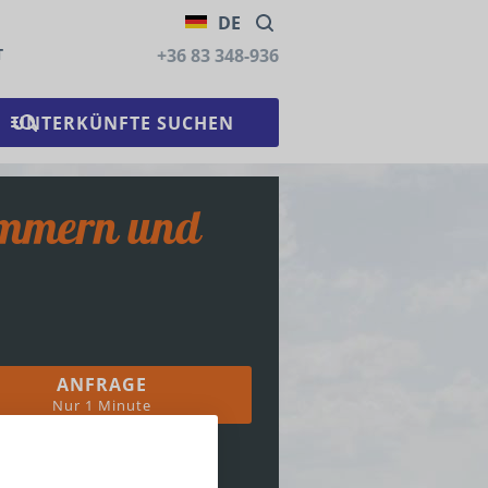
DE
T
+36 83 348-936
ANFRAGE
Nur 1 Minute
36 83 348-936