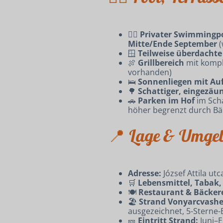
🏊‍♂️
Privater Swimmingp
Mitte/Ende September
(
🪟
Teilweise überdachte
🍖
Grillbereich
mit komple
vorhanden)
🛌
Sonnenliegen mit Au
🌳
Schattiger, eingezäu
🚗
Parken im Hof
im Scha
höher begrenzt durch B
📍 Lage & Umge
Adresse:
József Attila ut
🛒
Lebensmittel, Tabak,
🍽
Restaurant & Bäckere
🏖
Strand Vonyarcvashe
ausgezeichnet, 5-Sterne
🎫
Eintritt Strand:
Juni–E