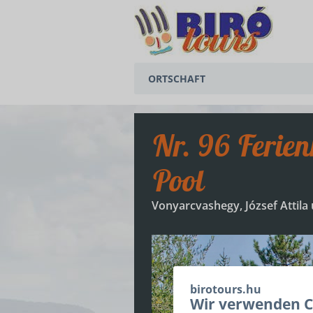
ORTSCHAFT
BALATONEDERICS
Nr. 96 Ferienhaus Zoltán mit 3 Schlafzimmern und
BALATONGYÖRÖK
Pool
CSERSZEGTOMAJ
GYENESDIÁS
Vonyarcvashegy, József Attila 
HÉVÍZ
KESZTHELY
birotours.hu
VONYARCVASHEGY
Wir verwenden C