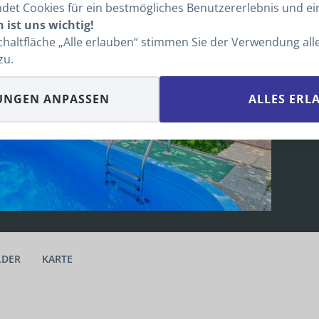
b
et Cookies für ein bestmögliches Benutzererlebnis und ein
 ist uns wichtig!
4
Schaltfläche „Alle erlauben“ stimmen Sie der Verwendung al
1
zu.
Ö
S
UNGEN ANPASSEN
ALLES ERL
LDER
KARTE