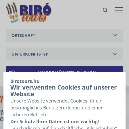
ORTSCHAFT
BALATONEDERICS
UNTERKUNFTSTYP
BALATONGYÖRÖK
FERIENWOHNUNG
CSERSZEGTOMAJ
FERIENHAUS
birotours.hu
Wir verwenden Cookies auf unserer
GYENESDIÁS
Archive
Website
HÉVÍZ
Unsere Website verwendet Cookies für ein
bestmögliches Benutzererlebnis und einen
Nichts gefunden, was den Suchkriterien
KESZTHELY
sicheren Betrieb.
entspricht.
Der Schutz Ihrer Daten ist uns wichtig!
VONYARCVASHEGY
Durch Klicken auf die Schaltfläche „Alle erlauben“