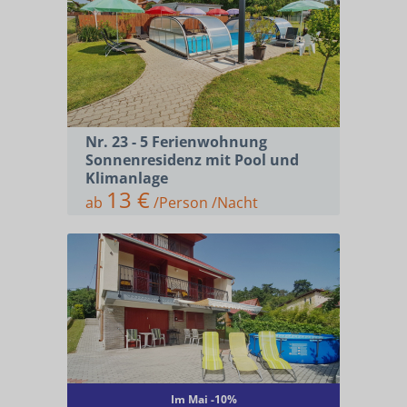
Nr. 23 - 5 Ferienwohnung
Sonnenresidenz mit Pool und
Klimanlage
13 €
ab
/Person /Nacht
UNTERKÜNFTE
FAHRRAD- UND E-BIKEVERLEIH
KONTAKT
Im Mai -10%