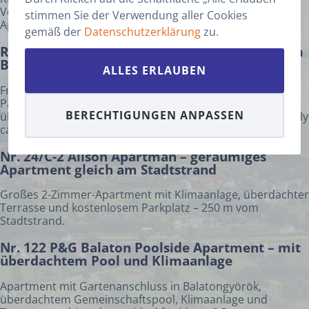
Vonyarcvashegy (Nr. 18) Vier separat buchbare
stimmen Sie der Verwendung aller Cookies
Apartments mit eigenem Eingang...
Artikel ansehen
gemäß der
Datenschutzerklärung
zu.
ANZAHL ERWACHSENE
*
Romsics Pince Ferienhaus – Panoramablick am
Balaton, hundefreundlich – Nr. 219
ALLES ERLAUBEN
ANZAHL KINDER
Freistehendes Ferienhaus in Cserszegtomaj mit
Panoramablick auf den Balaton, Klimaanlage und
BERECHTIGUNGEN ANPASSEN
überdachtem Stellplatz. Hundefreundlich. Strand Keszthely
ANZAHL DER HAUSTIERE
ca. 5,5 km
Nr. 24/C-2 Alison Apartman – geräumiges
BEMERKUNGEN
Apartment gleich am Stadtstrand
Großes 2-Zimmer-Apartment mit Klimaanlage, überdachter
Terrasse und kostenlosem Parkplatz – 250 m vom
Stadtstrand.
Nr. 122 P&G Balaton Poolside Apartment – mit
überdachtem Pool und Klimaanlage
WEITER
Apartment mit Gartenanschluss in Balatongyörök,
überdachtem Gemeinschaftspool, Klimaanlage und