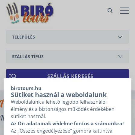
TELEPÜLÉS
BALATONEDERICS
SZÁLLÁS TÍPUS
BALATONGYÖRÖK
APARTMAN
CSERSZEGTOMAJ
NYARALÓ
birotours.hu
GYENESDIÁS
Sütiket használ a weboldalunk
Archívum
Weboldalunk a lehető legjobb felhasználói
HÉVÍZ
élmény és a biztonságos működés érdekében
sütiket használ.
Nincs tartalom.
KESZTHELY
Az Ön adatainak védelme fontos a számunkra!
Az „Összes engedélyezése” gombra kattintva
VONYARCVASHEGY