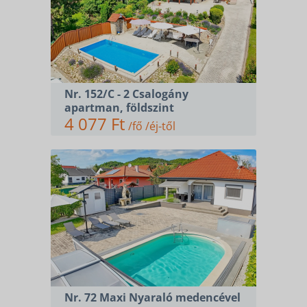
Nr. 152/C - 2 Csalogány
apartman, földszint
4 077 Ft
/fő /éj-től
SZÁLLÁSOK
KERÉKPÁR ÉS E-BIKE
KAPCSOLAT
Nr. 72 Maxi Nyaraló medencével