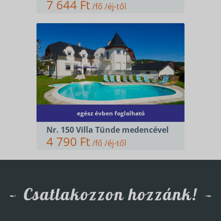
7 644 Ft
/fő /éj-től
egész évben foglalható
Nr. 150 Villa Tünde medencével
4 790 Ft
/fő /éj-től
Csatlakozzon hozzánk!