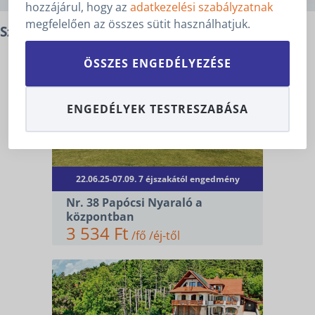
hozzájárul, hogy az
adatkezelési szabályzatnak
megfelelően az összes sütit használhatjuk.
Szálláshelyek
ÖSSZES ENGEDÉLYEZÉSE
ENGEDÉLYEK TESTRESZABÁSA
22.06.25-07.09. 7 éjszakától engedmény
Nr. 38 Papócsi Nyaraló a
központban
3 534 Ft
/fő /éj-től