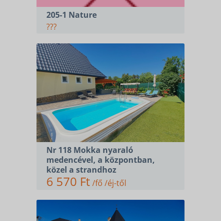
205-1 Nature
???
Nr 118 Mokka nyaraló
medencével, a központban,
közel a strandhoz
6 570 Ft
/fő /éj-től