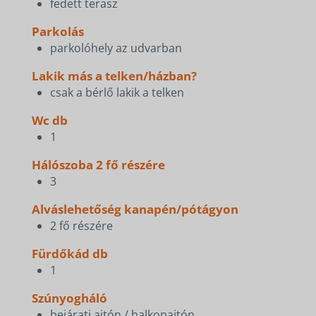
fedett terasz
Parkolás
parkolóhely az udvarban
Lakik más a telken/házban?
csak a bérlő lakik a telken
Wc db
1
Hálószoba 2 fő részére
3
Alváslehetőség kanapén/pótágyon
2 fő részére
Fürdőkád db
1
Szúnyogháló
bejárati ajtón / balkonajtón