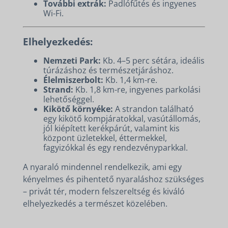
További extrák:
Padlófűtés és ingyenes
Wi-Fi.
Elhelyezkedés:
Nemzeti Park:
Kb. 4–5 perc sétára, ideális
túrázáshoz és természetjáráshoz.
Élelmiszerbolt:
Kb. 1,4 km-re.
Strand:
Kb. 1,8 km-re, ingyenes parkolási
lehetőséggel.
Kikötő környéke:
A strandon található
egy kikötő kompjáratokkal, vasútállomás,
jól kiépített kerékpárút, valamint kis
központ üzletekkel, éttermekkel,
fagyizókkal és egy rendezvényparkkal.
A nyaraló mindennel rendelkezik, ami egy
kényelmes és pihentető nyaraláshoz szükséges
– privát tér, modern felszereltség és kiváló
elhelyezkedés a természet közelében.