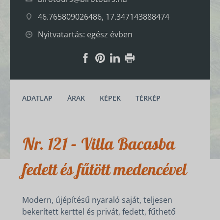
46.765809026486, 17.347143888474
Nyitvatartás: egész évben
ADATLAP
ÁRAK
KÉPEK
TÉRKÉP
Nr. 121 – Villa Bacasba
fedett és fűtött medencével
Modern, újépítésű nyaraló saját, teljesen
bekerített kerttel és privát, fedett, fűthető