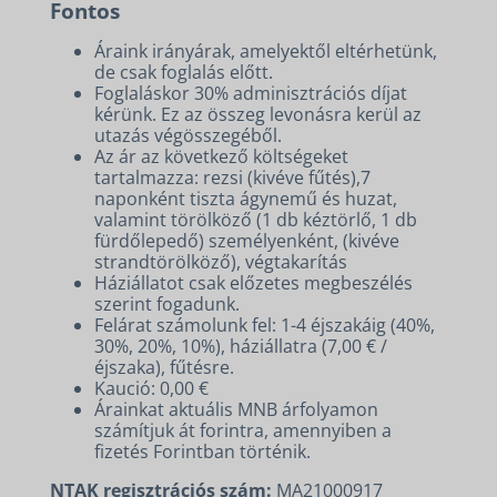
Fontos
Áraink irányárak, amelyektől eltérhetünk,
de csak foglalás előtt.
Foglaláskor 30% adminisztrációs díjat
kérünk. Ez az összeg levonásra kerül az
utazás végösszegéből.
Az ár az következő költségeket
tartalmazza: rezsi (kivéve fűtés),7
naponként tiszta ágynemű és huzat,
valamint törölköző (1 db kéztörlő, 1 db
fürdőlepedő) személyenként, (kivéve
strandtörölköző), végtakarítás
Háziállatot csak előzetes megbeszélés
szerint fogadunk.
Felárat számolunk fel: 1-4 éjszakáig (40%,
30%, 20%, 10%), háziállatra (7,00 € /
éjszaka), fűtésre.
Kaució: 0,00 €
Árainkat aktuális MNB árfolyamon
számítjuk át forintra, amennyiben a
fizetés Forintban történik.
NTAK regisztrációs szám:
MA21000917