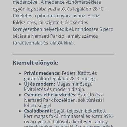
medencével. A medence vízhőmérséklete
egyénileg szabályozható, és legalább 28 °C –
tökéletes a pihentető nyaraláshoz. A ház
földszintes, jól szigetelt, és csendes
környezetben helyezkedik el, mindössze 5 perc
sétára a Nemzeti Parktól, amely számos
túraútvonalat és kilátót kínál.
Kiemelt előnyök:
Privát medence:
Fedett, fűtött, és
garantáltan legalább 28 °C meleg.
Új és modern:
Magas minőségű
kivitelezés és modern dizájn.
Csendes elhelyezkedés:
Az erdő és a
Nemzeti Park közelében, sok túrázási
lehetőséggel.
Családbarát:
Saját, teljesen bekerített
kert magas fokú intimitással és extra 99%-
os árnyékoló hálóval a kerítésen, amely