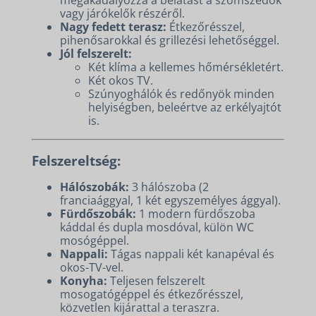
megakadályozza a belátást a szomszédok
vagy járókelők részéről.
Nagy fedett terasz:
Étkezőrésszel,
pihenősarokkal és grillezési lehetőséggel.
Jól felszerelt:
Két klíma a kellemes hőmérsékletért.
Két okos TV.
Szúnyoghálók és redőnyök minden
helyiségben, beleértve az erkélyajtót
is.
Felszereltség:
Hálószobák:
3 hálószoba (2
franciaággyal, 1 két egyszemélyes ággyal).
Fürdőszobák:
1 modern fürdőszoba
káddal és dupla mosdóval, külön WC
mosógéppel.
Nappali:
Tágas nappali két kanapéval és
okos-TV-vel.
Konyha:
Teljesen felszerelt
mosogatógéppel és étkezőrésszel,
közvetlen kijárattal a teraszra.