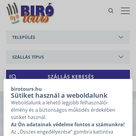
Nr. 121 Villa BaCasba fedett és fűtött
medencével
Balatongyörök,
TELEPÜLÉS
Kilátó
Ajánlatkérés
BALATONEDERICS
Ajánlatkéréshez kérjük töltse ki
az alábbi mezőket, majd
SZÁLLÁS TÍPUS
kattintson a „Tovább” gombra!
BALATONGYÖRÖK
Árajánlatkérésre
APARTMAN
1
2
3
vonatkozó adatok
CSERSZEGTOMAJ
NYARALÓ
birotours.hu
GYENESDIÁS
ÉRKEZÉS
*
Sütiket használ a weboldalunk
Weboldalunk a lehető legjobb felhasználói
Nr. 121 Villa
HÉVÍZ
élmény és a biztonságos működés érdekében
TÁVOZÁS
*
sütiket használ.
BaCasba fedett és
KESZTHELY
Az Ön adatainak védelme fontos a számunkra!
Nem tudom az érkezésem, távozásom dátumát.
Az „Összes engedélyezése” gombra kattintva
VONYARCVASHEGY