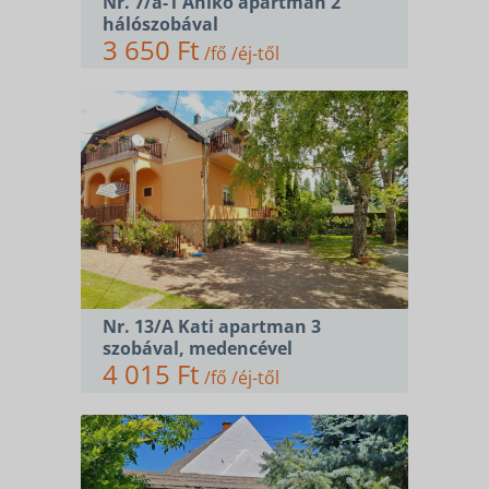
Nr. 7/a-1 Anikó apartman 2
hálószobával
3 650 Ft
/fő /éj-től
Nr. 13/A Kati apartman 3
szobával, medencével
4 015 Ft
/fő /éj-től