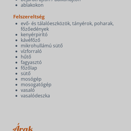
ablakokon
Felszereltség
evő- és tálalóeszközök, tányérok, poharak,
főzőedények
kenyérpirító
kávéfőző
mikrohullámú sütő
vízforraló
hűtő
fagyasztó
főzőlap
sütő
mosógép
mosogatógép
vasaló
vasalódeszka
Árak