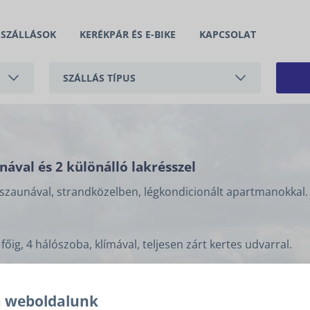
SZÁLLÁSOK
KERÉKPÁR ÉS E-BIKE
KAPCSOLAT
SZÁLLÁS TÍPUS
APARTMAN
NYARALÓ
ával és 2 különálló lakrésszel
szaunával, strandközelben, légkondicionált apartmanokkal.
ig, 4 hálószoba, klímával, teljesen zárt kertes udvarral.
mával, kerttel és medencével
ttel és medencével, csendes környéken, ideális 6 fő + 1 gy
a weboldalunk