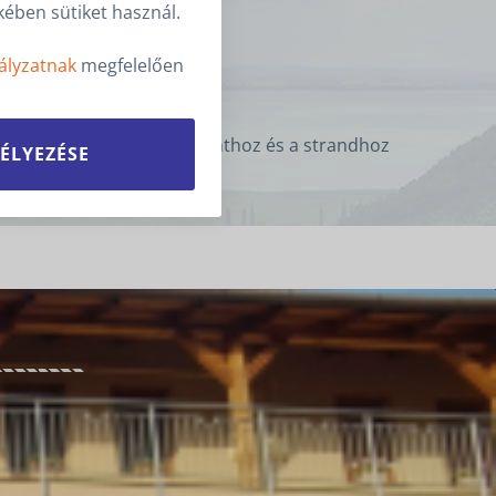
ében sütiket használ.
ltokhoz és étteremhez
ályzatnak
megfelelően
kmedencével közel a központhoz és a strandhoz
ÉLYEZÉSE