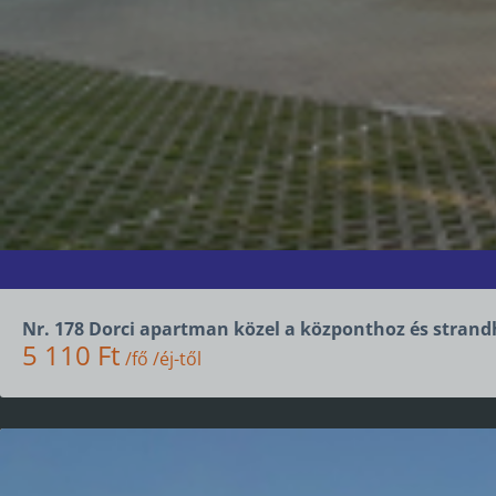
Nr. 178 Dorci apartman közel a központhoz és strand
5 110 Ft
/fő /éj-től