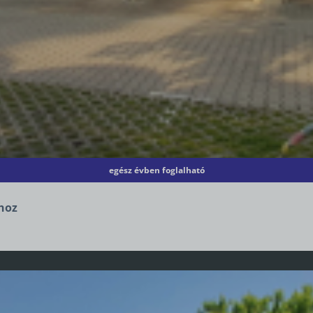
egész évben foglalható
hoz