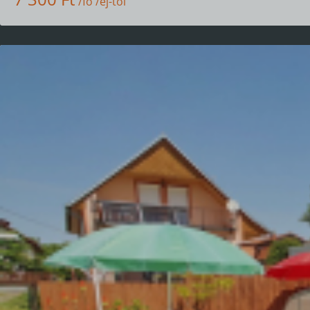
/fő /éj-től