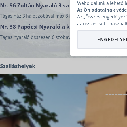
Weboldalunk a lehető l
Nr. 96 Zoltán Nyaraló 3 szobával, medencével
Az Ön adatainak véde
Tágas ház 3 hálószobával max 8 fő részére medencével, in
Az „Összes engedélyezé
az összes sütit használ
Nr. 38 Papócsi Nyaraló a központban
Tágas nyaraló összesen 6 szobával max 14 fő részére mosó-
ENGEDÉLYE
Szálláshelyek