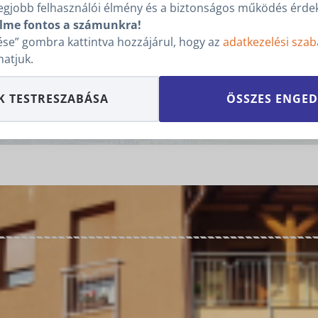
egjobb felhasználói élmény és a biztonságos működés érdek
lme fontos a számunkra!
ternettel, mosógéppel, mosogatógéppel, közel élelmiszerbo
se” gombra kattintva hozzájárul, hogy az
adatkezelési szab
hatjuk.
 és mosogatógéppel, internettel, fedett terasszal, gyerme
K TESTRESZABÁSA
ÖSSZES ENGED