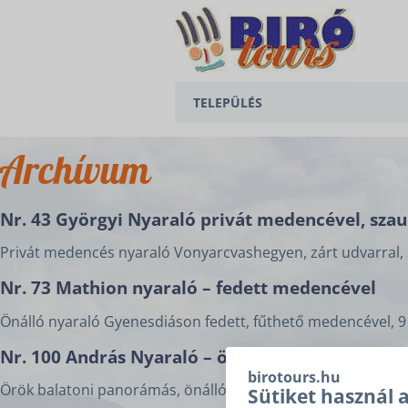
TELEPÜLÉS
BALATONEDERICS
Archívum
BALATONGYÖRÖK
Nr. 43 Györgyi Nyaraló privát medencével, szaun
CSERSZEGTOMAJ
Privát medencés nyaraló Vonyarcvashegyen, zárt udvarral, 
GYENESDIÁS
Nr. 73 Mathion nyaraló – fedett medencével
HÉVÍZ
Önálló nyaraló Gyenesdiáson fedett, fűthető medencével, 9 fő
KESZTHELY
Nr. 100 András Nyaraló – örök balatoni panorá
birotours.hu
Örök balatoni panorámás, önálló ház Vonyarcvashegyen, ker
VONYARCVASHEGY
Sütiket használ 