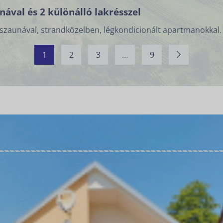
ával és 2 különálló lakrésszel
szaunával, strandközelben, légkondicionált apartmanokkal.
1
2
3
…
9