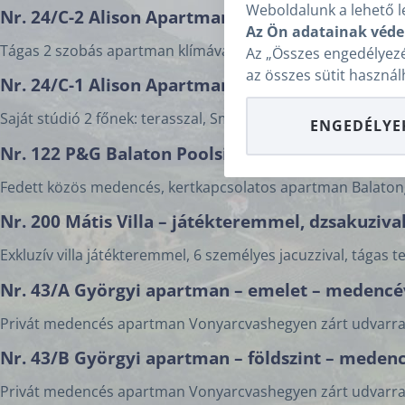
Weboldalunk a lehető l
Nr. 24/C-2 Alison Apartman – tágas apartman kö
Az Ön adatainak véde
Tágas 2 szobás apartman klímával, fedett terasszal és ingye
Az „Összes engedélyezé
az összes sütit használ
Nr. 24/C-1 Alison Apartman – Stúdió apartman 2 
Saját stúdió 2 főnek: terasszal, Smart TV-vel, mosógéppel é
ENGEDÉLYE
Nr. 122 P&G Balaton Poolside Apartment – fede
Fedett közös medencés, kertkapcsolatos apartman Balatongy
Nr. 200 Mátis Villa – játékteremmel, dzsakuzival
Exkluzív villa játékteremmel, 6 személyes jacuzzival, tágas 
Nr. 43/A Györgyi apartman – emelet – medencé
Privát medencés apartman Vonyarcvashegyen zárt udvarral
Nr. 43/B Györgyi apartman – földszint – medenc
Privát medencés apartman Vonyarcvashegyen zárt udvarral