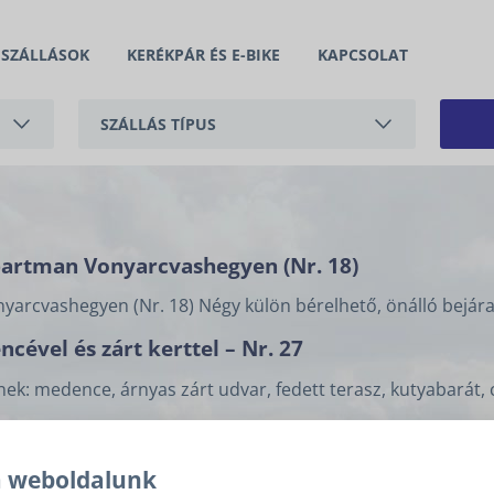
SZÁLLÁSOK
KERÉKPÁR ÉS E-BIKE
KAPCSOLAT
SZÁLLÁS TÍPUS
APARTMAN
NYARALÓ
partman Vonyarcvashegyen (Nr. 18)
arcvashegyen (Nr. 18) Négy külön bérelhető, önálló bejára
ével és zárt kerttel – Nr. 27
k: medence, árnyas zárt udvar, fedett terasz, kutyabarát, 
gtomaj (Nr. 219)
zegtomajon, panorámás balatoni kilátással, klímával, fedett
a weboldalunk