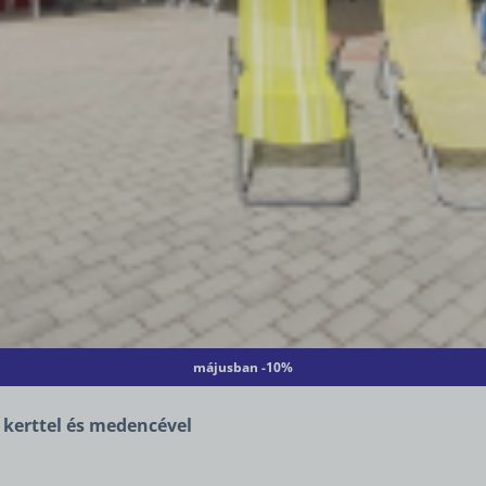
májusban -10%
 kerttel és medencével