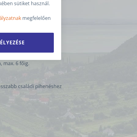
ében sütiket használ.
ályzatnak
megfelelően
ÉLYEZÉSE
 max. 6 főig.
 hosszabb családi pihenéshez