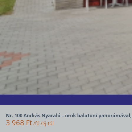
Nr. 100 András Nyaraló – örök balatoni panorámával,
3 968 Ft
/fő /éj-től