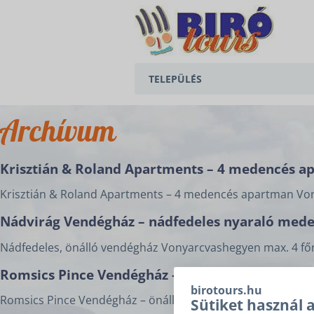
TELEPÜLÉS
BALATONEDERICS
Archívum
BALATONGYÖRÖK
Krisztián & Roland Apartments – 4 medencés a
CSERSZEGTOMAJ
Krisztián & Roland Apartments – 4 medencés apartman Vony
GYENESDIÁS
Nádvirág Vendégház – nádfedeles nyaraló medenc
HÉVÍZ
Nádfedeles, önálló vendégház Vonyarcvashegyen max. 4 főne
KESZTHELY
Romsics Pince Vendégház – kutyabarát, Csersze
birotours.hu
Romsics Pince Vendégház – önálló, kutyabarát nyaraló Csers
VONYARCVASHEGY
Sütiket használ 