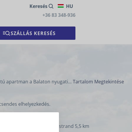
Keresés
HU
+36 83 348-936
tú apartman a Balaton nyugati...
Tartalom Megtekintése
csendes elhelyezkedés.
 autóbeállóval. Keszthelyi strand 5,5 km