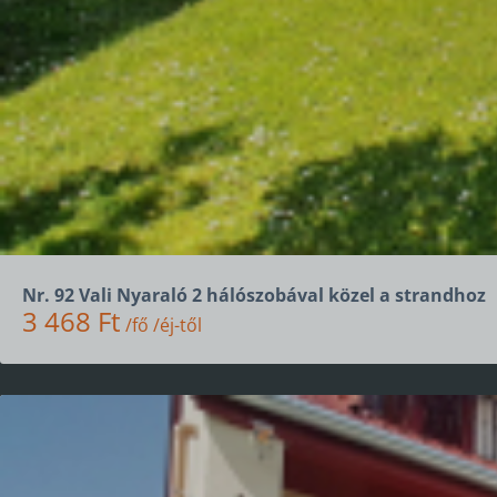
Nr. 92 Vali Nyaraló 2 hálószobával közel a strandhoz
3 468 Ft
/fő /éj-től