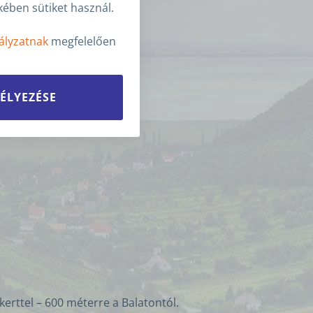
ében sütiket használ.
ályzatnak
megfelelően
ÉLYEZÉSE
erttel – 600 méterre a Balatontól.