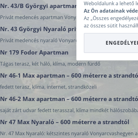
Weboldalunk a lehető l
Nr. 43/B Györgyi apartman – földszint – medenc
Az Ön adatainak véde
Privát medencés apartman Vonyarcvashegyen zárt udvarral
Az „Összes engedélyezé
az összes sütit használ
Nr. 43 Györgyi Nyaraló privát medencével, szaun
Privát medencés nyaraló Vonyarcvashegyen, zárt udvarral, 
ENGEDÉLYE
Nr 179 Fodor Apartman
Tágas terasz, két háló, klíma, modern fürdő
Nr 46-1 Max apartman – 600 méterre a strandtó
fedett terasz, klíma, internet, strandközeli
Nr 46-2 Max apartman – 600 méterre a strandtó
saját zárt udvar fedett terasszal, klíma mindkét hálószobáb
Nr 47 Max Nyaraló – 600 méterre a strandtól
Nr. 47 Max Nyaraló: kétszintes nyaraló Vonyarcvashegyen a s