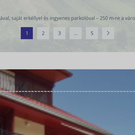
al, saját erkéllyel és ingyenes parkolóval – 250 m-re a váro
1
2
3
…
5