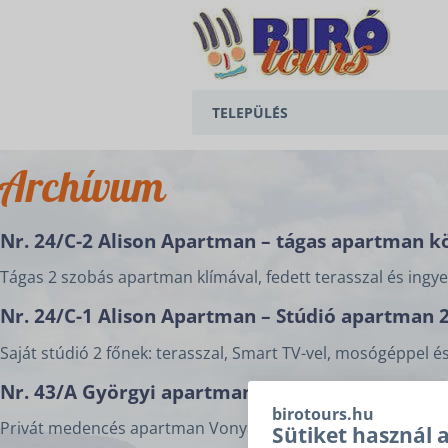
TELEPÜLÉS
BALATONEDERICS
Archívum
BALATONGYÖRÖK
Nr. 24/C-2 Alison Apartman – tágas apartman kö
CSERSZEGTOMAJ
Tágas 2 szobás apartman klímával, fedett terasszal és ingye
GYENESDIÁS
Nr. 24/C-1 Alison Apartman – Stúdió apartman 2 
HÉVÍZ
Saját stúdió 2 főnek: terasszal, Smart TV-vel, mosógéppel é
KESZTHELY
Nr. 43/A Györgyi apartman – emelet – medencé
birotours.hu
Privát medencés apartman Vonyarcvashegyen zárt udvarral
VONYARCVASHEGY
Sütiket használ 