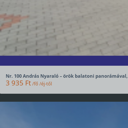
Nr. 100 András Nyaraló – örök balatoni panorámával,
3 935 Ft
/fő /éj-től