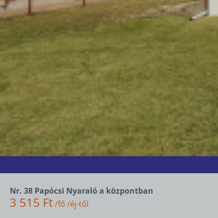
Nr. 38 Papócsi Nyaraló a központban
3 515 Ft
/fő /éj-től