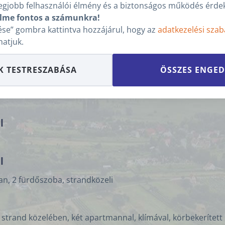
egjobb felhasználói élmény és a biztonságos működés érdek
ével és szaunával
lme fontos a számunkra!
, strandközelben, légkondicionált apartmanokkal
se” gombra kattintva hozzájárul, hogy az
adatkezelési szab
hatjuk.
ával és 2 különálló lakrésszel
szaunával, strandközelben, légkondicionált apartmanokkal.
K TESTRESZABÁSA
ÖSSZES ENGED
l
l
an, 2 fürdőszoba, strandközeli
trand közelében, két apartmannal, klímával, körbekerített k