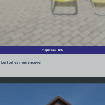
májusban -10%
 kerttel és medencével