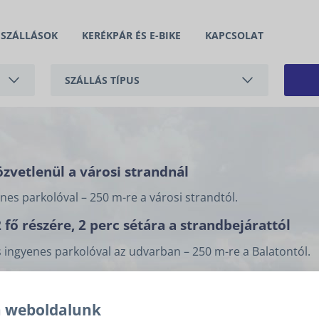
SZÁLLÁSOK
KERÉKPÁR ÉS E-BIKE
KAPCSOLAT
SZÁLLÁS TÍPUS
APARTMAN
NYARALÓ
zvetlenül a városi strandnál
nes parkolóval – 250 m-re a városi strandtól.
fő részére, 2 perc sétára a strandbejárattól
s ingyenes parkolóval az udvarban – 250 m-re a Balatontól.
vel
, strandközelben, légkondicionált apartmanokkal
a weboldalunk