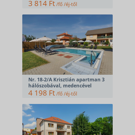
3 814 Ft
/fő /éj-től
Nr. 18-2/A Krisztián apartman 3
hálószobával, medencével
4 198 Ft
/fő /éj-től