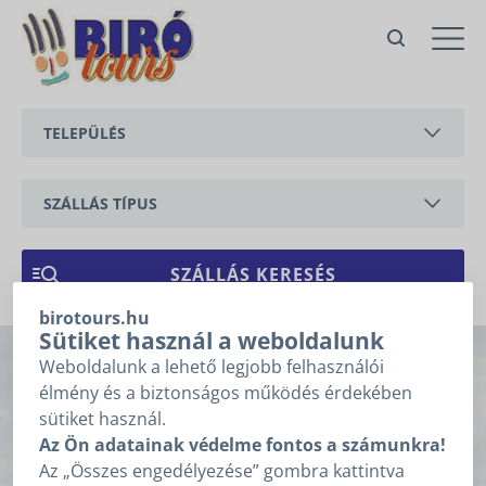
Nr 46-1 Max apartman - 600 méterre a
strandtól
Vonyarcvashegy,
TELEPÜLÉS
erkel ferenc
Ajánlatkérés
BALATONEDERICS
Ajánlatkéréshez kérjük töltse ki
az alábbi mezőket, majd
SZÁLLÁS TÍPUS
kattintson a „Tovább” gombra!
BALATONGYÖRÖK
Árajánlatkérésre
APARTMAN
1
2
3
vonatkozó adatok
CSERSZEGTOMAJ
NYARALÓ
birotours.hu
GYENESDIÁS
ÉRKEZÉS
*
Sütiket használ a weboldalunk
Weboldalunk a lehető legjobb felhasználói
Nr 46-1 Max
HÉVÍZ
élmény és a biztonságos működés érdekében
TÁVOZÁS
*
sütiket használ.
apartman - 600
KESZTHELY
Az Ön adatainak védelme fontos a számunkra!
Nem tudom az érkezésem, távozásom dátumát.
Az „Összes engedélyezése” gombra kattintva
VONYARCVASHEGY