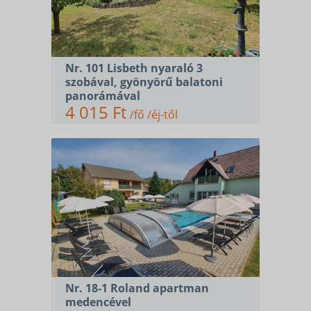
Nr. 101 Lisbeth nyaraló 3
szobával, gyönyörű balatoni
panorámával
4 015 Ft
/fő /éj-től
Nr. 18-1 Roland apartman
medencével