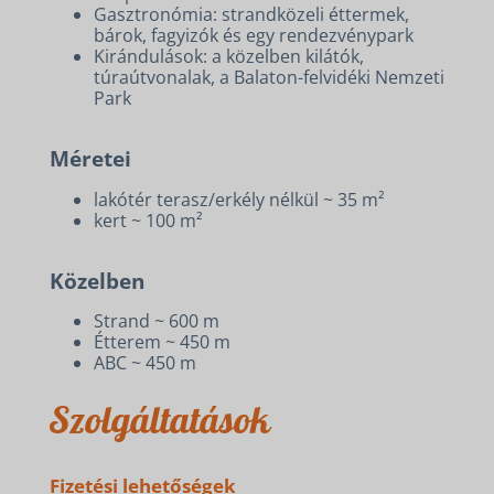
Gasztronómia: strandközeli éttermek,
bárok, fagyizók és egy rendezvénypark
Kirándulások: a közelben kilátók,
túraútvonalak, a Balaton-felvidéki Nemzeti
Park
Méretei
lakótér terasz/erkély nélkül ~ 35 m²
kert ~ 100 m²
Közelben
Strand ~ 600 m
Étterem ~ 450 m
ABC ~ 450 m
Szolgáltatások
Fizetési lehetőségek