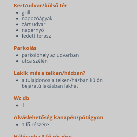
Kert/udvar/külső tér
grill
napozóágyak
zárt udvar
napernyő
fedett terasz
Parkolás
parkolóhely az udvarban
utca szélén
Lakik más a telken/házban?
a tulajdonos a telken/házban külön
bejáratú lakásban lakhat
Wc db
1
Alváslehetőség kanapén/pótágyon
1 fő részére
Hálószoba 3 fő részére