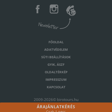
FŐOLDAL
ADATVÉDELEM
SÜTI BEÁLLÍTÁSOK
GYIK, ÁSZF
OLDALTÉRKÉP
IMPRESSZUM
KAPCSOLAT
2009-2026© birotours.hu
ÁRAJÁNLATKÉRÉS
site by
Csak 1 perc