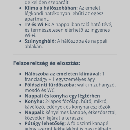
de kellően szeparált.
Klíma a hálószobában:
Az emeleti
légkondi hatékonyan lehűti az egész
apartmant.
TV és Wi-Fi:
A nappaliban található tévé,
és természetesen elérhető az ingyenes
Wi-Fi.
Szúnyogháló:
A hálószoba és nappali
ablakán.
Felszereltség és elosztás:
Hálószoba az emeleten klímával:
1
franciaágy + 1 egyszemélyes ágy
Földszinti fürdőszoba:
walk-in zuhanyzó,
mosdó és WC
Nappali és konyha egy légtérben
Konyha:
2-lapos főzőlap, hűtő, mikró,
kávéfőző, edények és konyhai eszközök
Nappali:
kényelmes kanapé, étkezőasztal,
közvetlen kijárat a teraszra
Pótágy-lehetőség:
A földszinti kanapé
igény szerint fekhelyként is használható