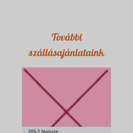
További
szállásajánlataink
205-1 Nature