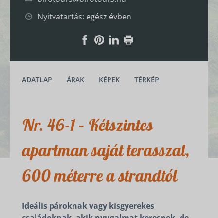
Nyitvatartás: egész évben
ADATLAP
ÁRAK
KÉPEK
TÉRKÉP
Nr. 46-1 – Kétszintes
apartman saját terasszal,
600 méterre a strandtól
Ideális pároknak vagy kisgyerekes
családoknak, akik nyugalmat keresnek, de