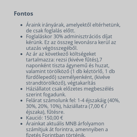
Fontos
Áraink irányárak, amelyektől eltérhetünk,
de csak foglalás előtt.
Foglaláskor 30% adminisztrációs díjat
kérünk. Ez az összeg levonásra kerül az
utazás végösszegéből.
Az ár az következő költségeket
tartalmazza: rezsi (kivéve fűtés),7
naponként tiszta ágynemű és huzat,
valamint törölköző (1 db kéztörlő, 1 db
fürdőlepedő) személyenként, (kivéve
strandtörölköző), végtakarítás
Háziállatot csak előzetes megbeszélés
szerint fogadunk.
Felárat számolunk fel: 1-4 éjszakáig (40%,
30%, 20%, 10%), háziállatra (7,00 € /
éjszaka), fűtésre.
Kaució: 150,00 €
Árainkat aktuális MNB árfolyamon
számítjuk át forintra, amennyiben a
fizetés Forintban történik.