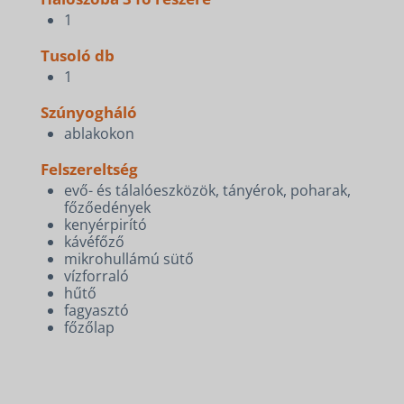
1
Tusoló db
1
Szúnyogháló
ablakokon
Felszereltség
evő- és tálalóeszközök, tányérok, poharak,
főzőedények
kenyérpirító
kávéfőző
mikrohullámú sütő
vízforraló
hűtő
fagyasztó
főzőlap