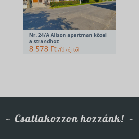
Nr. 24/A Alison apartman közel
a strandhoz
8 578 Ft
/fő /éj-től
Csatlakozzon hozzánk!