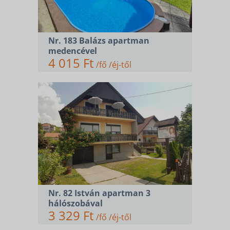
Nr. 183 Balázs apartman
medencével
4 015 Ft
/fő /éj-től
Nr. 82 István apartman 3
hálószobával
3 329 Ft
/fő /éj-től