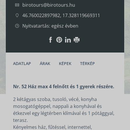
birotours@birotours.hu
46.760022897982, 17.328119669311
Nyitvatartás: egész évben
ADATLAP
ÁRAK
KÉPEK
TÉRKÉP
Nr. 52 Ház max 4 felnőtt és 1 gyerek részére.
2 kétágyas szoba, tusoló, vécé, konyha
mosogatógéppel, nappali a konyhával és
étkezvel egy légtérben klímával és 1 pótággyal,
terasz.
Kényelmes ház, fűtéssel, internettel,