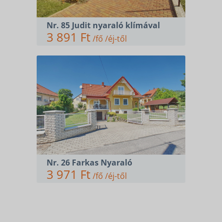
Nr. 85 Judit nyaraló klímával
3 891 Ft
/fő /éj-től
Nr. 26 Farkas Nyaraló
3 971 Ft
/fő /éj-től