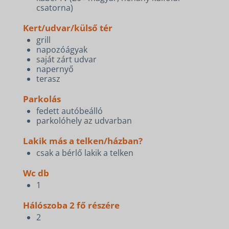
csatorna)
Kert/udvar/külső tér
grill
napozóágyak
saját zárt udvar
napernyő
terasz
Parkolás
fedett autóbeálló
parkolóhely az udvarban
Lakik más a telken/házban?
csak a bérlő lakik a telken
Wc db
1
Hálószoba 2 fő részére
2