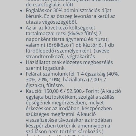
de csak foglalás előtt.
Foglaláskor 30% adminisztrációs díjat
kérünk. Ez az összeg levonásra kerül az
utazás végösszegéből.
Az ár az következő költségeket
tartalmazza: rezsi (kivéve fűtés),7
naponként tiszta ágynemű és huzat,
valamint törölköző (1 db kéztörlő, 1 db
fürdőlepedő) személyenként, (kivéve
strandtörölköző), végtakarítás
Háziállatot csak előzetes megbeszélés
szerint fogadunk.
Felárat számolunk fel: 1-4 éjszakáig (40%,
30%, 20%, 10%), háziállatra (7,00 € /
éjszaka), fűtésre.
Kaució: 150,00 € / 52.500.- Forint (A kaució
egyfajta biztosítékként szolgál a szállás
épségének megőrzésében, melyet
érkezéskor az irodában, készpénzben
szükséges megfizetni. A kaució
visszafizetése távozáskor az irodában
készpénzben történik, amennyiben a
szálláson nem történt károkozás.)