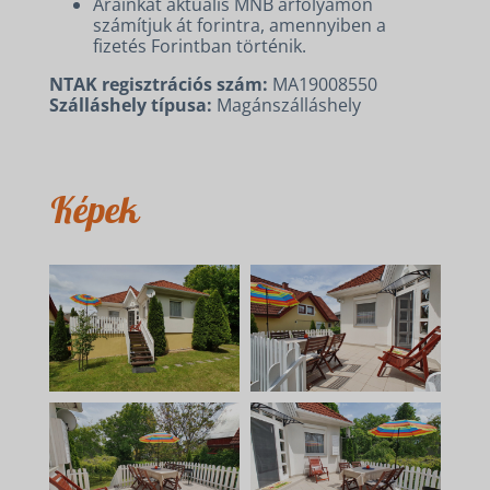
Árainkat aktuális MNB árfolyamon
számítjuk át forintra, amennyiben a
fizetés Forintban történik.
NTAK regisztrációs szám:
MA19008550
SZÁLLÁSOK
Szálláshely típusa:
Magánszálláshely
KERÉKPÁR ÉS E-BIKE
KAPCSOLAT
Képek