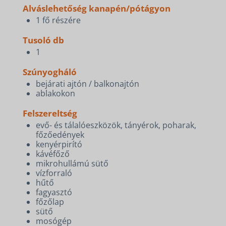
Alváslehetőség kanapén/pótágyon
1 fő részére
Tusoló db
1
Szúnyogháló
bejárati ajtón / balkonajtón
ablakokon
Felszereltség
evő- és tálalóeszközök, tányérok, poharak,
főzőedények
kenyérpirító
kávéfőző
mikrohullámú sütő
vízforraló
hűtő
fagyasztó
főzőlap
sütő
mosógép