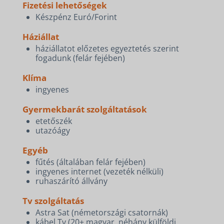
Fizetési lehetőségek
Készpénz Euró/Forint
Háziállat
háziállatot előzetes egyeztetés szerint
fogadunk (felár fejében)
Klíma
ingyenes
Gyermekbarát szolgáltatások
etetőszék
utazóágy
Egyéb
fűtés (általában felár fejében)
ingyenes internet (vezeték nélküli)
ruhaszárító állvány
Tv szolgáltatás
Astra Sat (németországi csatornák)
kábel Tv (20+ magyar, néhány külföldi