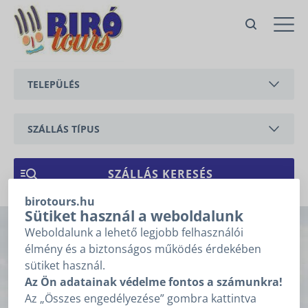
Nr. 52 Filemon Nyaralóház 2
hálószobával
Vonyarcvashegy,
TELEPÜLÉS
Kápolna utca
Ajánlatkérés
BALATONEDERICS
Ajánlatkéréshez kérjük töltse ki
az alábbi mezőket, majd
SZÁLLÁS TÍPUS
kattintson a „Tovább” gombra!
BALATONGYÖRÖK
Árajánlatkérésre
APARTMAN
1
2
3
vonatkozó adatok
CSERSZEGTOMAJ
NYARALÓ
birotours.hu
GYENESDIÁS
ÉRKEZÉS
*
Sütiket használ a weboldalunk
Weboldalunk a lehető legjobb felhasználói
Nr. 52 Filemon
HÉVÍZ
élmény és a biztonságos működés érdekében
TÁVOZÁS
*
sütiket használ.
Nyaralóház 2
KESZTHELY
Az Ön adatainak védelme fontos a számunkra!
Nem tudom az érkezésem, távozásom dátumát.
Az „Összes engedélyezése” gombra kattintva
VONYARCVASHEGY