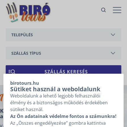
Krisztián & Roland Apartments – 4
medencés apartman
Vonyarcvashegyen (Nr. 18)
TELEPÜLÉS
Vonyarcvashegy,
Hunyadi János utca
BALATONEDERICS
Ajánlatkérés
Ajánlatkéréshez kérjük töltse ki
SZÁLLÁS TÍPUS
az alábbi mezőket, majd
BALATONGYÖRÖK
kattintson a „Tovább” gombra!
APARTMAN
Árajánlatkérésre
CSERSZEGTOMAJ
1
2
3
vonatkozó adatok
NYARALÓ
birotours.hu
GYENESDIÁS
Sütiket használ a weboldalunk
Archívum
ÉRKEZÉS
*
Weboldalunk a lehető legjobb felhasználói
HÉVÍZ
élmény és a biztonságos működés érdekében
sütiket használ.
Krisztián & Roland Apartments – 4 medencés
TÁVOZÁS
*
KESZTHELY
apartman Vonyarcvashegyen (Nr. 18)
Az Ön adatainak védelme fontos a számunkra!
Az „Összes engedélyezése” gombra kattintva
VONYARCVASHEGY
Nem tudom az érkezésem, távozásom dátumát.
Krisztián & Roland Apartments – 4 medencés apartman