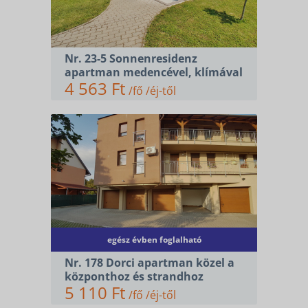
Nr. 23-5 Sonnenresidenz
apartman medencével, klímával
4 563 Ft
/fő /éj-től
egész évben foglalható
SZÁLLÁSOK
Nr. 178 Dorci apartman közel a
KERÉKPÁR ÉS E-BIKE
központhoz és strandhoz
5 110 Ft
KAPCSOLAT
/fő /éj-től