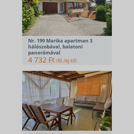
Nr. 199 Marika apartman 3
hálószobával, balatoni
panorámával
4 732 Ft
/fő /éj-től