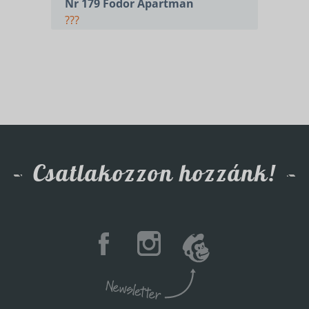
Nr 179 Fodor Apartman
???
Csatlakozzon hozzánk!