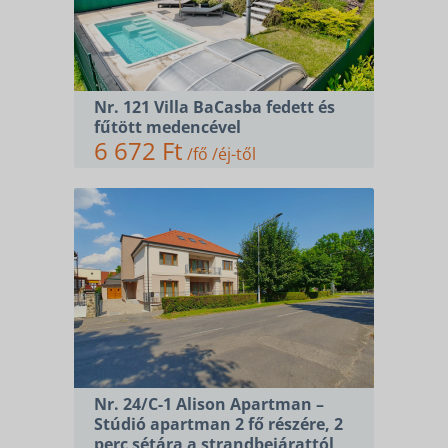
Nr. 121 Villa BaCasba fedett és
fűtött medencével
6 672 Ft
/fő /éj-től
Nr. 24/C-1 Alison Apartman –
Stúdió apartman 2 fő részére, 2
perc sétára a strandbejárattól