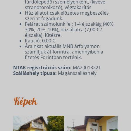
fürdőlepedő) személyenként, (kivéve
strandtörölköző), végtakarítás
Háziállatot csak előzetes megbeszélés
szerint fogadunk.
Felárat számolunk fel: 1-4 éjszakáig (40%,
30%, 20%, 10%), háziállatra (7,00 € /
éjszaka), fűtésre.
Kaució: 0,00 €
Árainkat aktuális MNB árfolyamon
számítjuk át forintra, amennyiben a
fizetés Forintban történik.
NTAK regisztrációs szám:
MA20013221
Szálláshely típusa:
Magánszálláshely
Képek
SZÁLLÁSOK
KERÉKPÁR ÉS E-BIKE
KAPCSOLAT