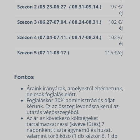
Szezon 2 (05.23-06.27. / 08.31-09.14.)
97 €/
éj
Szezon 3 (06.27-07.04. / 08.24-08.31.)
102 €/
éj
Szezon 4 (07.04-07.11. / 08.17-08.24.)
102 €/
éj
Szezon 5 (07.11-08.17.)
116 €/éj
Fontos
Áraink irányárak, amelyektől eltérhetünk,
de csak foglalás előtt.
Foglaláskor 30% adminisztrációs díjat
kérünk. Ez az összeg levonásra kerül az
utazás végösszegéből.
Az ár az következő költségeket
tartalmazza: rezsi (kivéve fűtés),7
naponként tiszta ágynemű és huzat,
valamint törölköző (1 db kéztörlő, 1 db