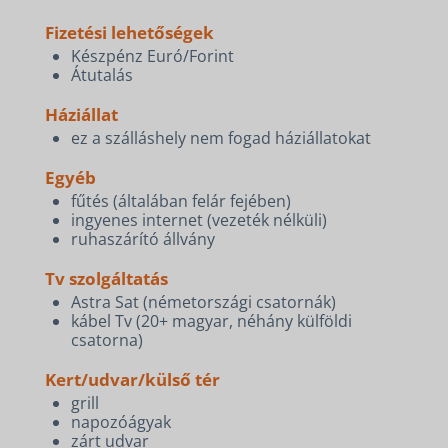
Fizetési lehetőségek
Készpénz Euró/Forint
Átutalás
Háziállat
ez a szálláshely nem fogad háziállatokat
Egyéb
fűtés (általában felár fejében)
ingyenes internet (vezeték nélküli)
ruhaszárító állvány
Tv szolgáltatás
Astra Sat (németországi csatornák)
kábel Tv (20+ magyar, néhány külföldi
csatorna)
Kert/udvar/külső tér
grill
napozóágyak
zárt udvar