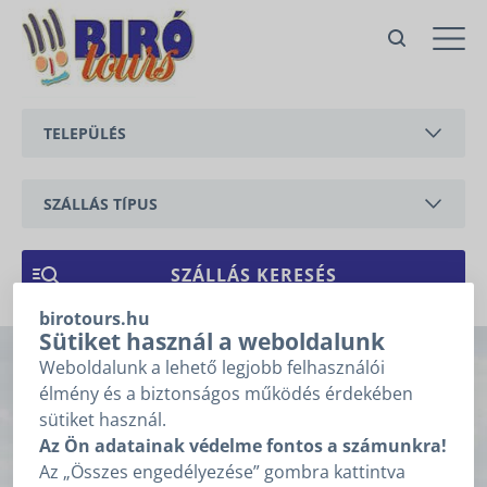
Nr. 63/b Ági apartman, földszint
Vonyarcvashegy,
Helikon utca
TELEPÜLÉS
Ajánlatkérés
Ajánlatkéréshez kérjük töltse ki
az alábbi mezőket, majd
BALATONEDERICS
kattintson a „Tovább” gombra!
SZÁLLÁS TÍPUS
Árajánlatkérésre
BALATONGYÖRÖK
1
2
3
vonatkozó adatok
APARTMAN
CSERSZEGTOMAJ
NYARALÓ
ÉRKEZÉS
*
birotours.hu
GYENESDIÁS
Sütiket használ a weboldalunk
Weboldalunk a lehető legjobb felhasználói
Nr. 63/b Ági
HÉVÍZ
TÁVOZÁS
*
élmény és a biztonságos működés érdekében
sütiket használ.
apartman, földszint
KESZTHELY
Nem tudom az érkezésem, távozásom dátumát.
Az Ön adatainak védelme fontos a számunkra!
Az „Összes engedélyezése” gombra kattintva
VONYARCVASHEGY
Vonyarcvashegy, Helikon utca (
térképen