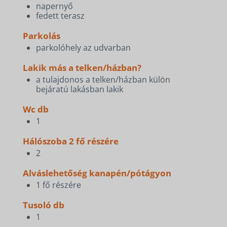
napernyő
fedett terasz
Parkolás
parkolóhely az udvarban
Lakik más a telken/házban?
a tulajdonos a telken/házban külön
bejáratú lakásban lakik
Wc db
1
Hálószoba 2 fő részére
2
Alváslehetőség kanapén/pótágyon
1 fő részére
Tusoló db
1