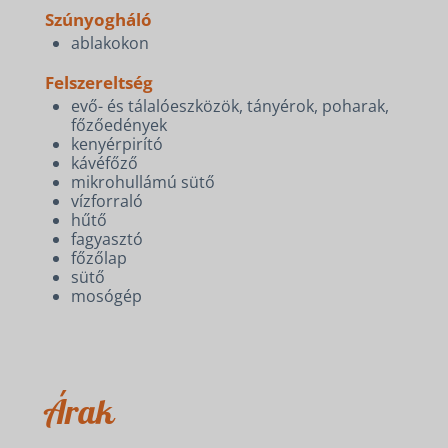
Szúnyogháló
ablakokon
Felszereltség
evő- és tálalóeszközök, tányérok, poharak,
főzőedények
kenyérpirító
kávéfőző
mikrohullámú sütő
vízforraló
hűtő
fagyasztó
főzőlap
sütő
mosógép
Árak