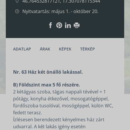
46.764532817121, 17.307078115344
Nyitvatartás: május 1. - október 20.
ADATLAP
ÁRAK
KÉPEK
TÉRKÉP
Nr. 63 Ház két önálló lakással.
B) Földszint max 5 fő részére.
2 kétágyas szoba, tágas nappali tévével + 1
pótágy, konyha étkezővel, mosogatógéppel,
fürdőszoba tusolóval, mosógéppel, külön WC,
fedett terasz.
Ízlésesen berendezett kényelmes ház zárt
udvarral. A két lakás igény esetén