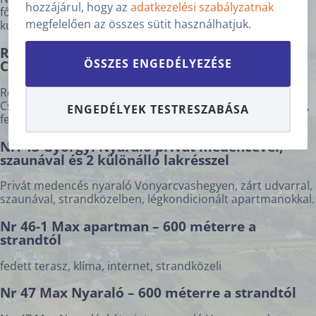
hozzájárul, hogy az
adatkezelési szabályzatnak
főnek: medence, árnyas zárt udvar, fedett terasz,
megfelelően az összes sütit használhatjuk.
kutyabarát, csendes elhelyezkedés.
FELNŐTTEK SZÁMA
*
Romsics Pince Vendégház – kutyabarát,
ÖSSZES ENGEDÉLYEZÉSE
Cserszegtomaj (Nr. 219)
GYERMEKEK SZÁMA
Romsics Pince Vendégház – önálló, kutyabarát nyaraló
Cserszegtomajon, panorámás balatoni kilátással, klímával,
ENGEDÉLYEK TESTRESZABÁSA
fedett autóbeállóval. Keszthelyi strand 5,5 km
HÁZIÁLLAT SZÁMA
Nr. 43 Györgyi Nyaraló privát medencével,
szaunával és 2 különálló lakrésszel
MEGJEGYZÉS
Privát medencés nyaraló Vonyarcvashegyen, zárt udvarral,
szaunával, strandközelben, légkondicionált apartmanokkal.
Nr 46-1 Max apartman – 600 méterre a
strandtól
fedett terasz, klíma, internet, strandközeli
TOVÁBB
Nr 47 Max Nyaraló – 600 méterre a strandtól