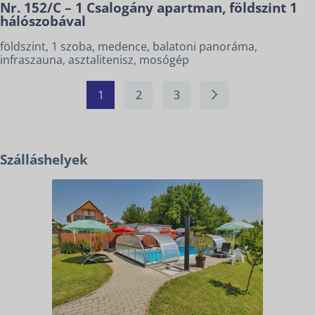
Nr. 152/C – 1 Csalogány apartman, földszint 1
hálószobával
földszint, 1 szoba, medence, balatoni panoráma,
infraszauna, asztalitenisz, mosógép
1
2
3
Szálláshelyek
SZÁLLÁSOK
KERÉKPÁR ÉS E-BIKE
KAPCSOLAT