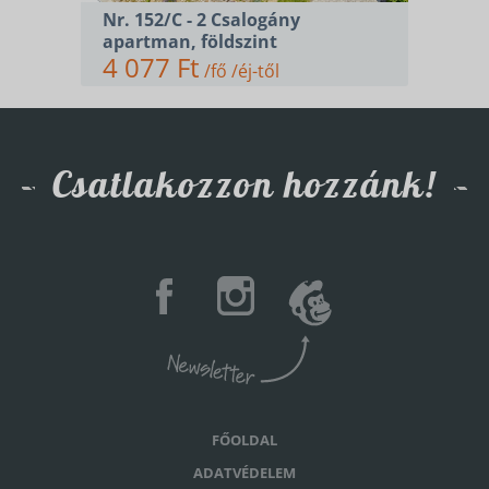
Nr. 152/C - 2 Csalogány
apartman, földszint
4 077 Ft
/fő /éj-től
Csatlakozzon hozzánk!
FŐOLDAL
ADATVÉDELEM