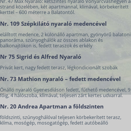
Nr. 47 Max Nyaraló: kétszintes nyaraló Vonyarcvashegyen a
strand közelében, két apartmannal, klímával, körbekerített
kerttel – 600 méterre a Balatontól.
Nr. 109 Szépkilátó nyaraló medencével
elálított medence, 2 különálló apartman, gyönyörű balatoni
panoráma, szúnyoghálók az összes ablakon és
balkonajtókon is, fedett teraszok és erkély
Nr 75 Sigrid és Alfred Nyaraló
Privát kert, nagy fedett terasz, légkondicionált szobák
Nr. 73 Mathion nyaraló – fedett medencével
Önálló nyaraló Gyenesdiáson fedett, fűthető medencével, 9
főig, 4 hálószoba, klímával, teljesen zárt kertes udvarral.
Nr. 20 Andrea Apartman a földszinten
földszinti, szúnyoghálóval teljesen körbekerített terasz,
klíma, mosógép, mosogatógép, fedett autóbeálló