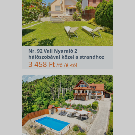
Nr. 92 Vali Nyaraló 2
hálószobával közel a strandhoz
3 458 Ft
/fő /éj-től