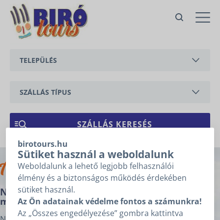
Nádvirág Vendégház – nádfedeles
nyaraló medencével és zárt kerttel -
Nr. 27
TELEPÜLÉS
Vonyarcvashegy,
Liszt Ferenc utca
BALATONEDERICS
Ajánlatkérés
Ajánlatkéréshez kérjük töltse ki
SZÁLLÁS TÍPUS
az alábbi mezőket, majd
BALATONGYÖRÖK
kattintson a „Tovább” gombra!
APARTMAN
Árajánlatkérésre
CSERSZEGTOMAJ
1
2
3
vonatkozó adatok
NYARALÓ
birotours.hu
GYENESDIÁS
Sütiket használ a weboldalunk
Archívum
ÉRKEZÉS
*
Weboldalunk a lehető legjobb felhasználói
HÉVÍZ
élmény és a biztonságos működés érdekében
sütiket használ.
Nádvirág Vendégház – nádfedeles nyaraló
TÁVOZÁS
*
KESZTHELY
medencével és zárt kerttel – Nr. 27
Az Ön adatainak védelme fontos a számunkra!
Az „Összes engedélyezése” gombra kattintva
VONYARCVASHEGY
Nem tudom az érkezésem, távozásom dátumát.
Nádfedeles, önálló vendégház Vonyarcvashegyen max. 4