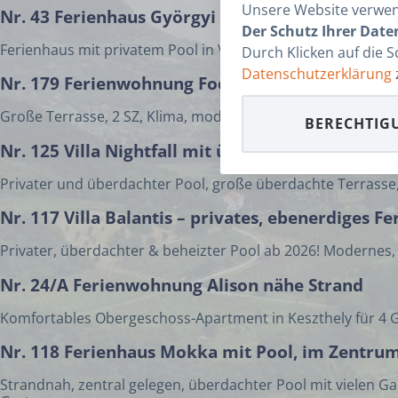
Unsere Website verwend
Nr. 43 Ferienhaus Györgyi mit privatem Pool, 
Der Schutz Ihrer Daten
Ferienhaus mit privatem Pool in Vonyarcvashegy, mit umzä
Durch Klicken auf die 
Datenschutzerklärung
Nr. 179 Ferienwohnung Fodor
Große Terrasse, 2 SZ, Klima, modernes Bad
BERECHTIG
Nr. 125 Villa Nightfall mit überdachtem und ge
Privater und überdachter Pool, große überdachte Terrasse
Nr. 117 Villa Balantis – privates, ebenerdiges
Privater, überdachter & beheizter Pool ab 2026! Modernes, 
Nr. 24/A Ferienwohnung Alison nähe Strand
Komfortables Obergeschoss-Apartment in Keszthely für 4 G
Nr. 118 Ferienhaus Mokka mit Pool, im Zentru
Strandnah, zentral gelegen, überdachter Pool mit vielen 