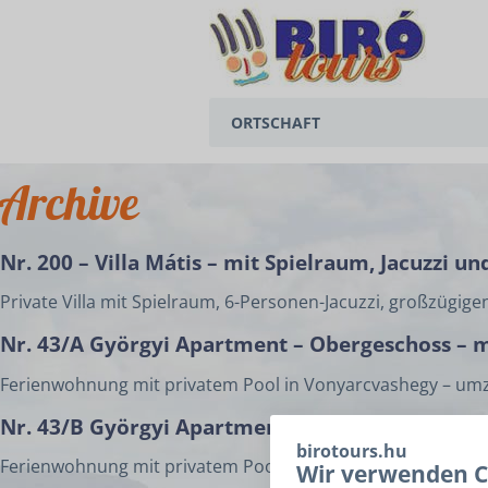
ORTSCHAFT
BALATONEDERICS
Archive
BALATONGYÖRÖK
Nr. 200 – Villa Mátis – mit Spielraum, Jacuzz
CSERSZEGTOMAJ
Private Villa mit Spielraum, 6-Personen-Jacuzzi, großzügig
GYENESDIÁS
Nr. 43/A Györgyi Apartment – Obergeschoss – m
HÉVÍZ
Ferienwohnung mit privatem Pool in Vonyarcvashegy – umz
KESZTHELY
Nr. 43/B Györgyi Apartment – Erdgeschoss – mi
birotours.hu
Ferienwohnung mit privatem Pool in Vonyarcvashegy – umz
VONYARCVASHEGY
Wir verwenden C