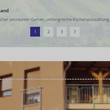
rand
licher umzäunter Garten, umfangreiche Küchenausstattung,
1
2
3