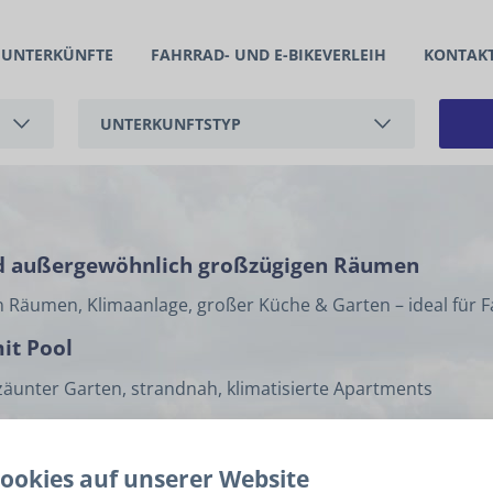
UNTERKÜNFTE
FAHRRAD- UND E-BIKEVERLEIH
KONTAK
UNTERKUNFTSTYP
FERIENWOHNUNG
FERIENHAUS
i und außergewöhnlich großzügigen Räumen
en Räumen, Klimaanlage, großer Küche & Garten – ideal für F
it Pool
äunter Garten, strandnah, klimatisierte Apartments
t Pool und Sauna
äunter Garten, strandnah, klimatisierte Apartments
ookies auf unserer Website