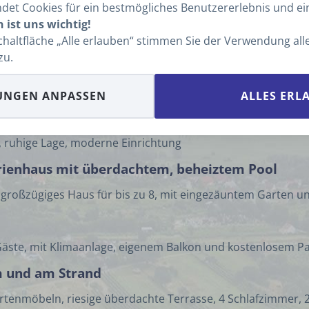
et Cookies für ein bestmögliches Benutzererlebnis und ein
Sauna und 2 separaten Wohneinheiten
 ist uns wichtig!
untem Garten, Sauna, strandnah und klimatisierten Apartm
Schaltfläche „Alle erlauben“ stimmen Sie der Verwendung al
zu.
UNGEN ANPASSEN
ALLES ERL
heiztem Privatpool
, ruhige Lage, moderne Einrichtung
 Ferienhaus mit überdachtem, beheiztem Pool
großzügiges Haus für bis zu 8, mit eingezäuntem Garten und
äste, mit Klimaanlage, eigenem Balkon und kostenlosem Pa
m und am Strand
Gartenmöbeln, riesige überdachte Terrasse, 4 Schlafzimmer