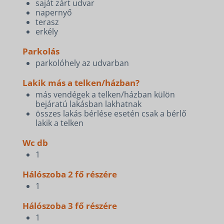
saját zárt udvar
napernyő
terasz
erkély
Parkolás
parkolóhely az udvarban
Lakik más a telken/házban?
más vendégek a telken/házban külön
bejáratú lakásban lakhatnak
összes lakás bérlése esetén csak a bérlő
lakik a telken
Wc db
1
Hálószoba 2 fő részére
1
Hálószoba 3 fő részére
1