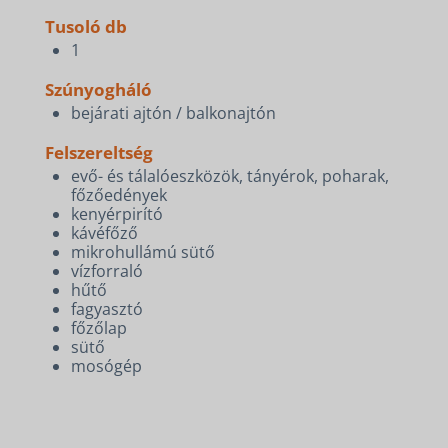
Tusoló db
1
Szúnyogháló
bejárati ajtón / balkonajtón
Felszereltség
evő- és tálalóeszközök, tányérok, poharak,
főzőedények
kenyérpirító
kávéfőző
mikrohullámú sütő
vízforraló
hűtő
fagyasztó
főzőlap
sütő
mosógép