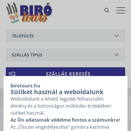
Nr. 22/a Varga apartman a
központban
Vonyarcvashegy,
TELEPÜLÉS
Kossuth Lajos utca
Ajánlatkérés
BALATONEDERICS
Ajánlatkéréshez kérjük töltse ki
az alábbi mezőket, majd
SZÁLLÁS TÍPUS
kattintson a „Tovább” gombra!
BALATONGYÖRÖK
Árajánlatkérésre
APARTMAN
1
2
3
vonatkozó adatok
CSERSZEGTOMAJ
NYARALÓ
birotours.hu
GYENESDIÁS
ÉRKEZÉS
*
Sütiket használ a weboldalunk
Weboldalunk a lehető legjobb felhasználói
Nr. 22/a Varga
HÉVÍZ
élmény és a biztonságos működés érdekében
TÁVOZÁS
*
sütiket használ.
apartman a
KESZTHELY
Az Ön adatainak védelme fontos a számunkra!
Nem tudom az érkezésem, távozásom dátumát.
Az „Összes engedélyezése” gombra kattintva
VONYARCVASHEGY