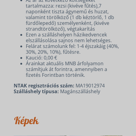
tartalmazza: rezsi (kivéve fűtés),7
naponként tiszta ágynemű és huzat,
valamint törölköző (1 db kéztörlő, 1 db
fürdőlepedő) személyenként, (kivéve
strandtörölköző), végtakarítás
Ezen a szálláshelyen házikedvencek
elszállásolása sajnos nem lehetséges.
Felárat számolunk fel: 1-4 éjszakáig (40%,
30%, 20%, 10%), fűtésre.
Kaució: 0,00 €
Árainkat aktuális MNB árfolyamon
számítjuk át forintra, amennyiben a
fizetés Forintban történik.
NTAK regisztrációs szám:
MA19012974
Szálláshely típusa:
Magánszálláshely
SZÁLLÁSOK
Képek
KERÉKPÁR ÉS E-BIKE
KAPCSOLAT