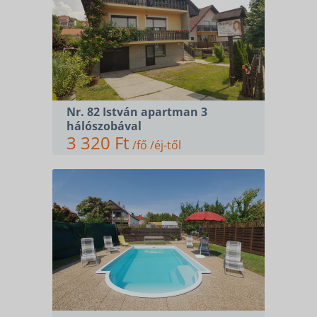
Nr. 82 István apartman 3
hálószobával
3 320 Ft
/fő /éj-től