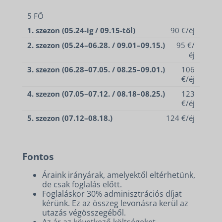
5 FŐ
1. szezon (05.24-ig / 09.15-től)
90 €/éj
2. szezon (05.24–06.28. / 09.01–09.15.)
95 €/
éj
3. szezon (06.28–07.05. / 08.25–09.01.)
106
€/éj
4. szezon (07.05–07.12. / 08.18–08.25.)
123
€/éj
5. szezon (07.12–08.18.)
124 €/éj
Fontos
Áraink irányárak, amelyektől eltérhetünk,
de csak foglalás előtt.
Foglaláskor 30% adminisztrációs díjat
kérünk. Ez az összeg levonásra kerül az
utazás végösszegéből.
Az ár az következő költségeket