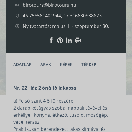
birotours@birotours.hu
46.756561401944, 17.316630938623
Nyitvatartás: május 1. - szeptember 30.
ADATLAP
ÁRAK
KÉPEK
TÉRKÉP
Nr. 22 Ház 2 önálló lakással
a) Felső szint 4-5 fő részére.
2 darab kétágyas szoba, nappali tévével és
erkéllyel, konyha, étkező, tusoló, mosógép,
vécé, terasz.
Praktikusan berendezett lakás klímával és