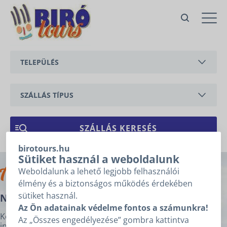
Nr. 60/a Georgina apartman 3
hálószobával
Vonyarcvashegy,
TELEPÜLÉS
Kossuth Lajos utca
Ajánlatkérés
BALATONEDERICS
Ajánlatkéréshez kérjük töltse ki
az alábbi mezőket, majd
SZÁLLÁS TÍPUS
kattintson a „Tovább” gombra!
BALATONGYÖRÖK
Árajánlatkérésre
APARTMAN
1
2
3
vonatkozó adatok
CSERSZEGTOMAJ
NYARALÓ
birotours.hu
GYENESDIÁS
ÉRKEZÉS
*
Sütiket használ a weboldalunk
Archívum
Weboldalunk a lehető legjobb felhasználói
HÉVÍZ
élmény és a biztonságos működés érdekében
TÁVOZÁS
*
sütiket használ.
Nr. 60/a Georgina apartman 3 hálószobával
KESZTHELY
Az Ön adatainak védelme fontos a számunkra!
Nem tudom az érkezésem, távozásom dátumát.
Központi fekvésű lakás 3 hálószobával max 6 fő részére,
Az „Összes engedélyezése” gombra kattintva
VONYARCVASHEGY
internettel és mosógéppel