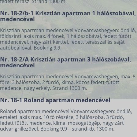
fedett terasz. Strand 1300 m.
Nr. 18-2/b-1 Krisztián apartman 1 hálószobával,
medencével
Krisztián apartman medencével Vonyarcvashegyen: önálló,
földszinti lakás max. 4 főnek, 1 hálószobával, fedett fűtött
medencével, nagy zárt kerttel, fedett terasszal és saját
autóbeállóval. Booking 9,9.
Nr. 18-2/A Krisztián apartman 3 hálószobával,
medencével
Krisztián apartman medencével Vonyarcvashegyen, max. 8
főre: 3 hálószoba, 2 fürdő, klíma, közös fedett-fűtött
medence, nagy erkély. Strand 1300 m.
Nr. 18-1 Roland apartman medencével
Roland apartman medencével Vonyarcvashegyen: önálló,
emeleti lakás max. 10 fő részére, 3 hálószoba, 3 fürdő,
fedett fűtött medence, klíma, mosogatógép, nagy zárt
udvar grillezővel. Booking 9,9 – strand kb. 1300 m.