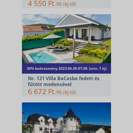
4 550 Ft
/fő /éj-től
30% kedvezmény 2023.06.30-07.08. (min. 7 éj)
Nr. 121 Villa BaCasba fedett és
fűtött medencével
6 672 Ft
/fő /éj-től