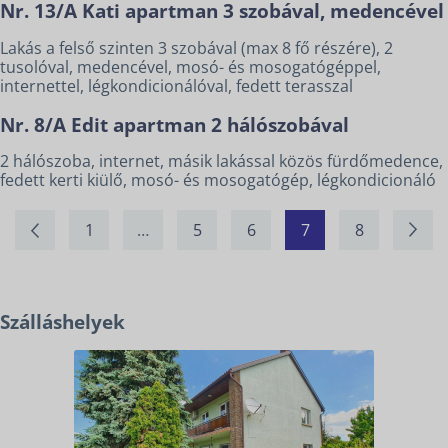
Nr. 13/A Kati apartman 3 szobával, medencével
Lakás a felső szinten 3 szobával (max 8 fő részére), 2
tusolóval, medencével, mosó- és mosogatógéppel,
internettel, légkondicionálóval, fedett terasszal
Nr. 8/A Edit apartman 2 hálószobával
2 hálószoba, internet, másik lakással közös fürdőmedence,
fedett kerti kiülő, mosó- és mosogatógép, légkondicionáló
1
…
5
6
7
8
Szálláshelyek
SZÁLLÁSOK
KERÉKPÁR ÉS E-BIKE
KAPCSOLAT