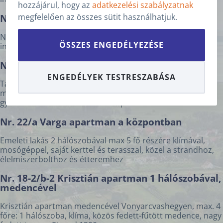
hozzájárul, hogy az
adatkezelési szabályzatnak
FELNŐTTEK SZÁMA
*
megfelelően az összes sütit használhatjuk.
Nr. 52 Filemon Nyaralóház 2 hálószobával
Nyaraló 2 hálószobával max 4 felnőtt és 1 gyerek részére
ÖSSZES ENGEDÉLYEZÉSE
internettel és mosógéppel, fedett autóbeálló
GYERMEKEK SZÁMA
Nr. 38 Papócsi Nyaraló a központban
ENGEDÉLYEK TESTRESZABÁSA
HÁZIÁLLAT SZÁMA
Tágas nyaraló összesen 6 szobával max 14 fő részére
mosó- és mosogatógéppel, internettel, fedett terasszal,
gyermekmedencével közel a központhoz és a strandhoz
MEGJEGYZÉS
Nr. 22/a Varga apartman a központban
Emeleti lakás 2 hálószobával max 5 fő részére klímával,
mosógéppel, saját kerttel és terasszal, közel a strandhoz,
élelmiszerbolthoz és étteremhez
Nr. 18-2/b-2 Krisztián apartman 1 hálószobával,
TOVÁBB
medencével
Krisztián apartman medencével Vonyarcvashegyen, max. 4
főre: 1 hálószoba, klíma, közös fedett-fűtött medence, nagy