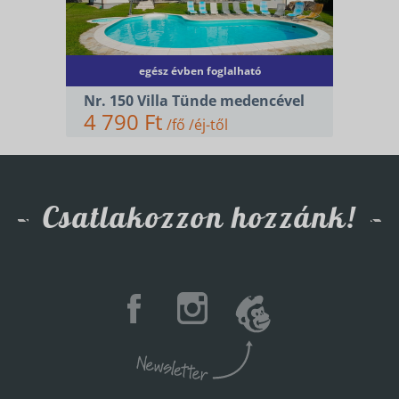
egész évben foglalható
Nr. 150 Villa Tünde medencével
4 790 Ft
/fő /éj-től
Csatlakozzon hozzánk!